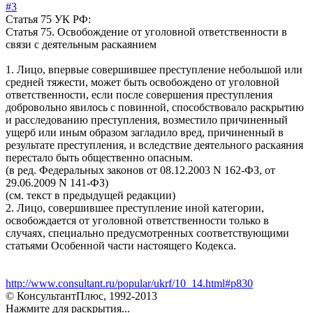
#3
Статья 75 УК РФ:
Статья 75. Освобождение от уголовной ответственности в
связи с деятельным раскаянием
1. Лицо, впервые совершившее преступление небольшой или
средней тяжести, может быть освобождено от уголовной
ответственности, если после совершения преступления
добровольно явилось с повинной, способствовало раскрытию
и расследованию преступления, возместило причиненный
ущерб или иным образом загладило вред, причиненный в
результате преступления, и вследствие деятельного раскаяния
перестало быть общественно опасным.
(в ред. Федеральных законов от 08.12.2003 N 162-ФЗ, от
29.06.2009 N 141-ФЗ)
(см. текст в предыдущей редакции)
2. Лицо, совершившее преступление иной категории,
освобождается от уголовной ответственности только в
случаях, специально предусмотренных соответствующими
статьями Особенной части настоящего Кодекса.
http://www.consultant.ru/popular/ukrf/10_14.html#p830
© КонсультантПлюс, 1992-2013
Нажмите для раскрытия...