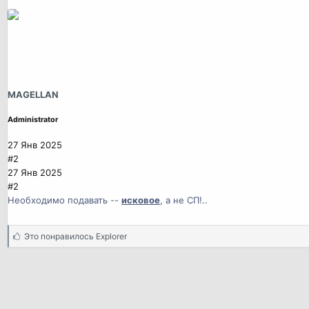
MAGELLAN
Administrator
27 Янв 2025
#2
27 Янв 2025
#2
Необходимо подавать --
исковое
, а не СП!..
С
Это понравилось
Explorer
и
м
п
а
т