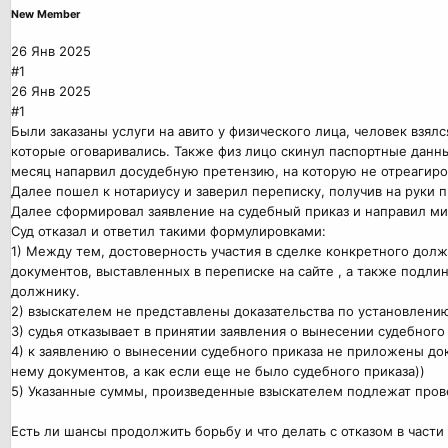
New Member
26 Янв 2025
#1
26 Янв 2025
#1
Были заказаны услуги на авито у физического лица, человек взял
которые оговаривались. Также физ лицо скинул паспортные данн
месяц напарвил досудебную претензию, на которую не отреагиров
Далее пошел к нотариусу и заверил переписку, получив на руки п
Далее сформировал заявление на судебный приказ и направил мир
Суд отказал и ответил такими формулировками:
1) Между тем, достоверность участия в сделке конкретного дол
документов, выставленных в переписке на сайте , а также подл
должнику.
2) взыскателем не представлены доказательства по установлению
3) судья отказывает в принятии заявления о вынесении судебного
4) к заявлению о вынесении судебного приказа не приложены д
нему документов, а как если еще не было судебного приказа))
5) Указанные суммы, произведенные взыскателем подлежат прове
Есть ли шансы продолжить борьбу и что делать с отказом в част