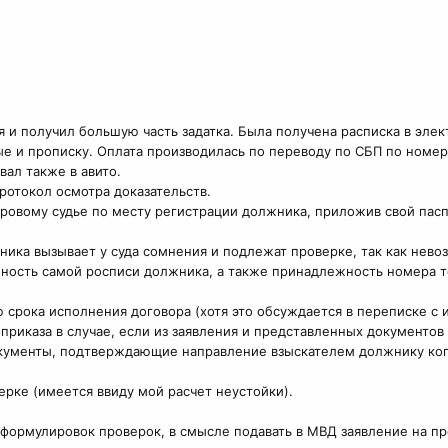
ся и получил большую часть задатка. Была получена расписка в эле
ые и прописку. Оплата производилась по переводу по СБП по номер
ал также в авито.
ротокол осмотра доказательств.
овому судье по месту регистрации должника, приложив свой паспо
жника вызывает у суда сомнения и подлежат проверке, так как не
инность самой росписи должника, а также принадлежность номера
 срока исполнения договора (хотя это обсуждается в переписке с 
 приказа в случае, если из заявления и представленных документов
окументы, подтверждающие направление взыскателем должнику коп
рке (имеется ввиду мой расчет неустойки).
и формулировок проверок, в смысле подавать в МВД заявление на 