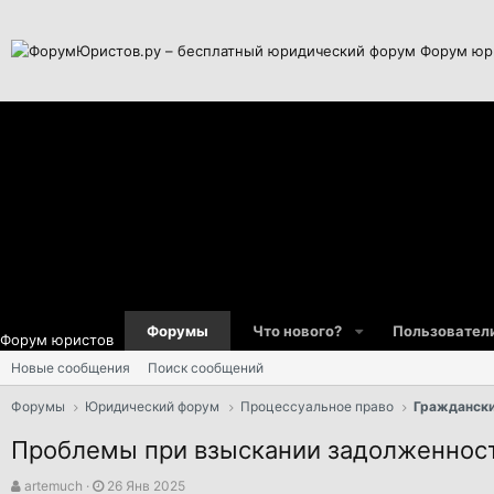
Форум юр
Форумы
Что нового?
Пользовател
Форум юристов
Новые сообщения
Поиск сообщений
Форумы
Юридический форум
Процессуальное право
Граждански
Проблемы при взыскании задолженнос
А
Д
artemuch
26 Янв 2025