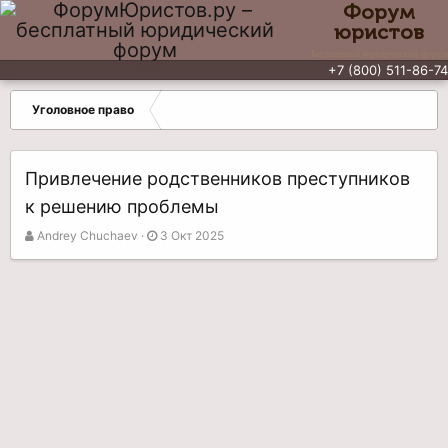
Форум
юристов
Бесплатный юридический форум
+7 (800) 511-86-74
Уголовное право
Привлечение родственников преступников
к решению проблемы
А
Д
Andrey Chuchaev
3 Окт 2025
в
а
т
т
о
а
р
н
т
а
е
ч
м
а
ы
л
а