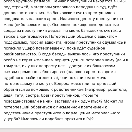
особо крупном размере. Сейчас преступники находятся в СИЗО
под стражей, материалы уголовного переданы в суд, идёт
допрос потерпевших. На банковские счета преступников
следователь наложил арест. Наличных денег у преступников
мало (либо совсем нет). Основные похищенные денежные
средства преступники держат на своих банковских счетах, а
также в криптовалюте. Потерпевший общался с адвокатом
подсудимых, просил адвоката, чтобы преступники одумались и
погасили ущерб потерпевшему, пока идёт судебное
разбирательство. В ходе беседы выяснилось, что преступники
особо не горят желанием вернуть деньги потерпевшему (да и к
тому же, их у них попросту нет – доступ к их банковским
счетам временно заблокирован (наложен арест на время
судебного разбирательства), они пока ничем помочь
потерпевшему не могут). Вопрос: может ли потерпевший
обратиться за помощью к родственникам (например, родители,
дядя, тётя, сестра, брат) преступников, чтобы те
повоздействовали на них, заставили их одуматься? Может ли
потерпевший обратиться с письменной претензией к
родственникам преступников о возмещении материального
ущерба? Имелась ли подобная практика в РФ?