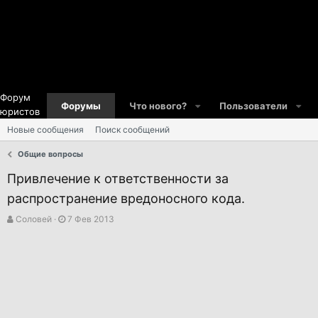
Форум
Форумы
Что нового?
Пользователи
юристов
Новые сообщения
Поиск сообщений
Общие вопросы
Привлечение к ответственности за
распространение вредоносного кода.
А
Д
Соловей
7 Фев 2013
в
а
т
т
о
а
р
н
т
а
е
ч
м
а