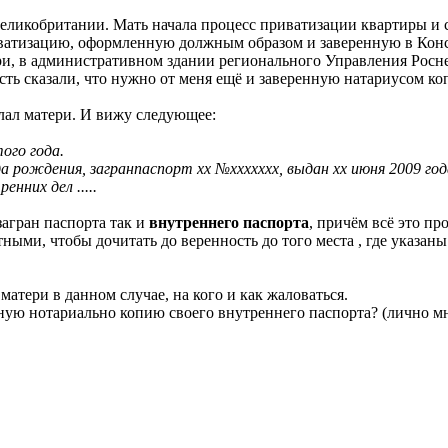
еликобритании. Мать начала процесс приватизации квартиры и с
иватизацию, оформленную должным образом и заверенную в Конс
ри, в административном здании регионального Управления Росне
ость сказали, что нужно от меня ещё и заверенную натариусом 
лал матери. И вижу следующее:
ого года.
ждения, загранпаспорт хх №ххххххх, выдан хх июня 2009 год
енних дел .....
загран паспорта так и
внутреннего паспорта
, причём всё это пр
ыми, чтобы дочитать до веренность до того места , где указаны
атери в данном случае, на кого и как жаловаться.
ную нотариально копию своего внутреннего паспорта? (лично мн