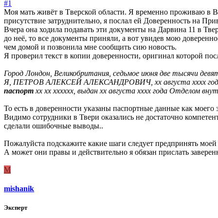
#1
Моя мать живёт в Tверской области. Я временно проживаю в В
присутствие затруднительно, я послал ей Доверенность на Пр
Вчера она ходила подавать эти документы на Дарвина 11 в Тве
до неё, то все документы приняли, а вот увидев мою доверенн
чем домой и позвонила мне сообщить сию новость.
Я проверил текст в копии доверенности, оригинал которой пос
Город Лондон, Великобритания, седьмое июня две тысячи девят
Я, ПЕТРОВ АЛЕКСЕЙ АЛЕКСАНДРОВИЧ, хх августа хххх года ро
паспорт
хх хх хххххх, выдан хх августа хххх года Отделом внутр
То есть в доверенности указаны паспортные данные как моего 
Видимо сотрудники в Твери оказались не достаточно компетентн
сделали ошибочные выводы..
Пожалуйста подскажите какие шаги следует предпринять моей м
А может они правы и действительно я обязан прислать заверен
M
mishanik
Эксперт