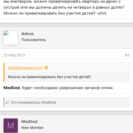
мы вчетвером, можно приватизировать квартиру на двоих с
сестрой или мы должны делить на четверых в равных долях?
Можно ли приватизировать без участия детей? :uhm:
Advus
Пользователь
22 Мар 2012
#2
MadGod написал(а):
Можно ли приватизировать без участия детей?
MadGod
, будет необходимо разрешение органов опеки.
С
Это понравилось
MadGod
и
м
п
MadGod
M
а
New Member
т