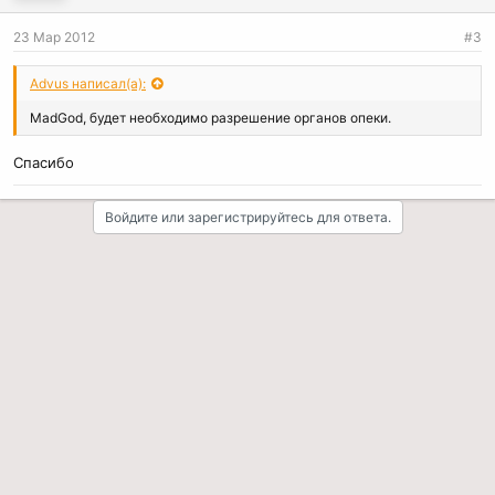
и
и
23 Мар 2012
#3
:
Advus написал(а):
MadGod, будет необходимо разрешение органов опеки.
Спасибо
Войдите или зарегистрируйтесь для ответа.