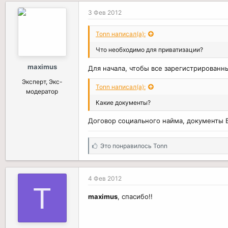
3 Фев 2012
Tonn написал(а):
Что необходимо для приватизации?
maximus
Для начала, чтобы все зарегистрированн
Эксперт, Экс-
Tonn написал(а):
модератор
Какие документы?
Договор социального найма, документы 
С
Это понравилось
Tonn
и
м
п
4 Фев 2012
а
T
т
maximus
, спасибо!!
и
и
: