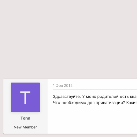
р
н
т
а
е
ч
м
а
ы
л
а
1 Фев 2012
T
Здравствуйте. У моих родителей есть ква
Что необходимо для приватизации? Каки
Tonn
New Member