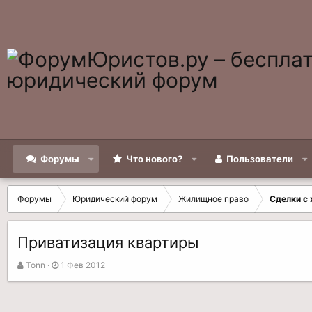
Форумы
Что нового?
Пользователи
Форумы
Юридический форум
Жилищное право
Сделки с
Приватизация квартиры
А
Д
Tonn
1 Фев 2012
в
а
т
т
о
а