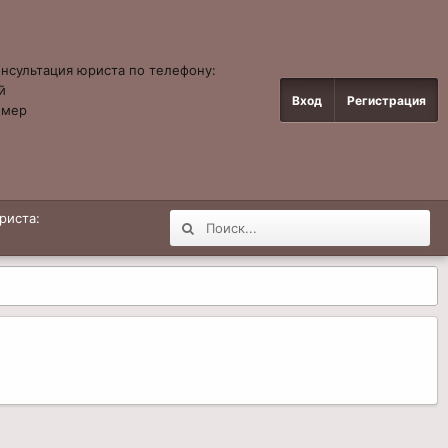
онсультация юриста по телефону:
й
Вход
Регистрация
омер
4
риста: