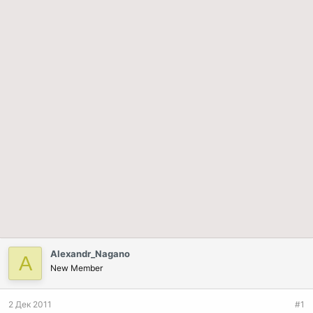
Alexandr_Nagano
A
New Member
2 Дек 2011
#1