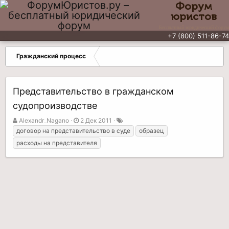
Форум
юристов
Бесплатный юридический форум
+7 (800) 511-86-74
Гражданский процесс
Представительство в гражданском
судопроизводстве
А
Д
Т
Alexandr_Nagano
2 Дек 2011
в
а
е
договор на представительство в суде
образец
т
т
г
расходы на представителя
о
а
и
р
н
т
а
е
ч
м
а
ы
л
а