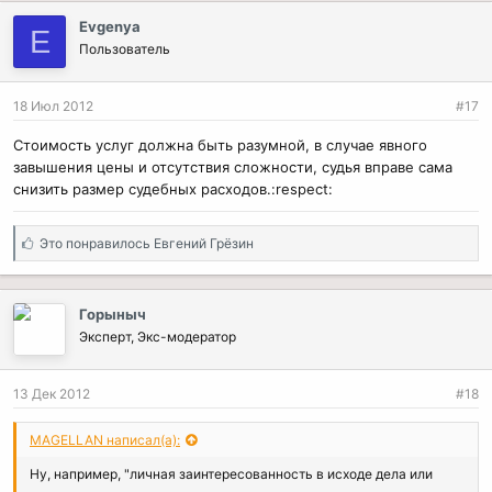
Evgenya
E
Пользователь
18 Июл 2012
#17
Стоимость услуг должна быть разумной, в случае явного
завышения цены и отсутствия сложности, судья вправе сама
снизить размер судебных расходов.:respect:
С
Это понравилось
Евгений Грёзин
и
м
п
Горыныч
а
Эксперт, Экс-модератор
т
и
и
13 Дек 2012
#18
:
MAGELLAN написал(а):
Ну, например, "личная заинтересованность в исходе дела или