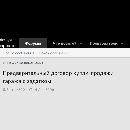
Форум
Форумы
Что нового?
Пользователи
юристов
Новые сообщения
Поиск сообщений
Нежилые помещения
Предварительный договор купли-продажи
гаража с задатком
А
Д
Евгений001
14 Дек 2009
в
а
т
т
о
а
р
н
т
а
е
ч
м
а