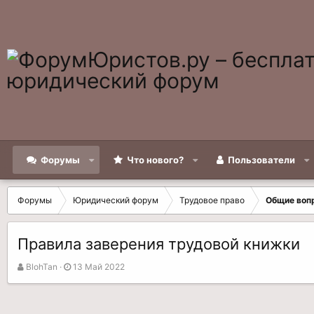
Форумы
Что нового?
Пользователи
Форумы
Юридический форум
Трудовое право
Общие воп
Правила заверения трудовой книжки
А
Д
BlohTan
13 Май 2022
в
а
т
т
о
а