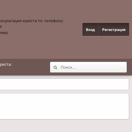
онсультация юриста по телефону:
й
Вход
Регистрация
омер
4
риста: