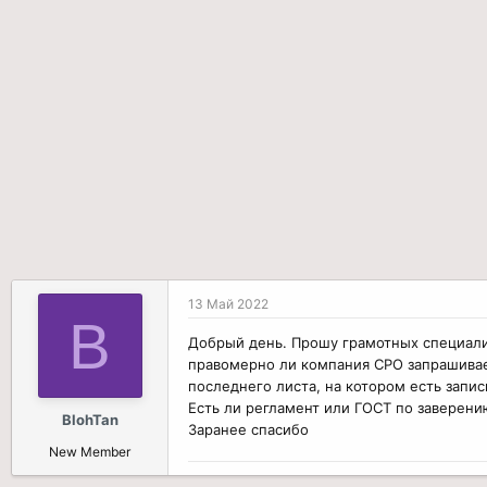
р
н
т
а
е
ч
м
а
ы
л
а
13 Май 2022
B
Добрый день. Прошу грамотных специали
правомерно ли компания СРО запрашива
последнего листа, на котором есть запис
Есть ли регламент или ГОСТ по заверени
BlohTan
Заранее спасибо
New Member