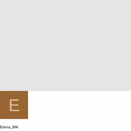
а
E
Elena_MK