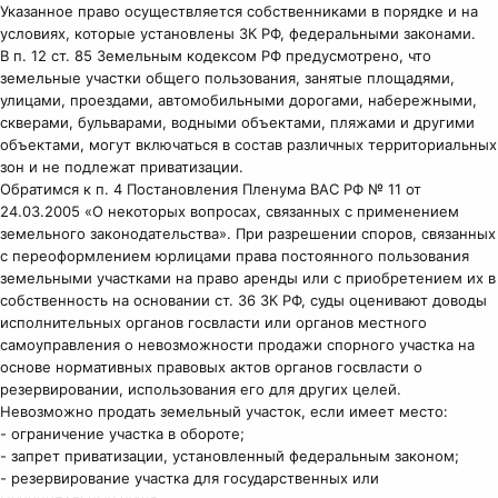
Указанное право осуществляется собственниками в порядке и на
условиях, которые установлены ЗК РФ, федеральными законами.
В п. 12 ст. 85 Земельным кодексом РФ предусмотрено, что
земельные участки общего пользования, занятые площадями,
улицами, проездами, автомобильными дорогами, набережными,
скверами, бульварами, водными объектами, пляжами и другими
объектами, могут включаться в состав различных территориальных
зон и не подлежат приватизации.
Обратимся к п. 4 Постановления Пленума ВАС РФ № 11 от
24.03.2005 «О некоторых вопросах, связанных с применением
земельного законодательства». При разрешении споров, связанных
с переоформлением юрлицами права постоянного пользования
земельными участками на право аренды или с приобретением их в
собственность на основании ст. 36 ЗК РФ, суды оценивают доводы
исполнительных органов госвласти или органов местного
самоуправления о невозможности продажи спорного участка на
основе нормативных правовых актов органов госвласти о
резервировании, использования его для других целей.
Невозможно продать земельный участок, если имеет место:
- ограничение участка в обороте;
- запрет приватизации, установленный федеральным законом;
- резервирование участка для государственных или