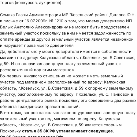
торгов (конкурсов, аукционов).
Ссылка Главы Администрации МР "Козельский район" Дятлова Ю.Н.
в письме от 16.07.2009г. № 1210 о том, что моему доверителю ИП
Белых Анатолию Александровичу не может быть предоставлен
земельный участок поскольку за ним имеется задолженность по
оплате аренды за другой земельный участок является незаконной
и нарушает права моего доверителя.
Да, действительно у моего доверителя имеется в собственности
магазин по адресу: Калужская область, г.Козельск, ул. Б.Советская,
д.59. И он оплачивал арендную плату за земельный участок
расположенный под этим магазином.
Во-первых, никакого отношения не может иметь земельный
участок под магазином расположенный по адресу: Калужская
область, г.Козельск, ул. Б.Советская, д.59 к спорному земельному
участку, расположенному по адресу: г.Козельск, ул. С. Панковой в
районе центрального рынка, поскольку это совершенно два разных
объекта гражданских правоотношений.
Во-вторых, вопрос насколько законно удерживают арендную плату
за земельный участок под магазином по адресу: Калужская
область, г.Козельск, ул. Б.Советская, д.59 является спорным.
Поскольку
статья 35 ЗК РФ устанавливает следующее.
Ст.35 Земельного кодекса РФ: