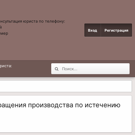
онсультация юриста по телефону:
й
Вход
Регистрация
омер
4
риста:
кращения производства по истечению