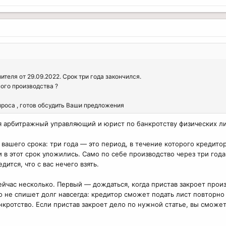
теля от 29.09.2022. Срок три года закончился.
ого производства ?
проса , готов обсудить Ваши предложения
я арбитражный управляющий и юрист по банкротству физических ли
вашего срока: три года — это период, в течение которого кредито
ни в этот срок уложились. Само по себе производство через три год
дится, что с вас нечего взять.
йчас несколько. Первый — дождаться, когда пристав закроет произв
о не спишет долг навсегда: кредитор сможет подать лист повторно 
кротство. Если пристав закроет дело по нужной статье, вы сможет