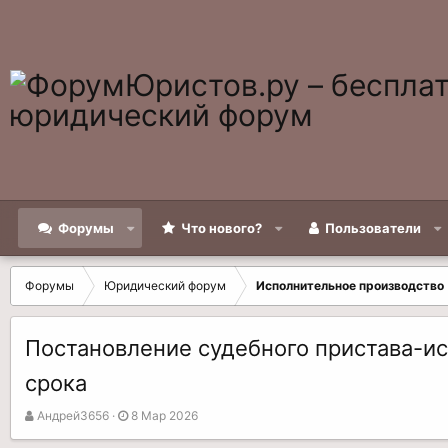
Форумы
Что нового?
Пользователи
Форумы
Юридический форум
Исполнительное производство
Постановление судебного пристава-ис
срока
А
Д
Андрей3656
8 Мар 2026
в
а