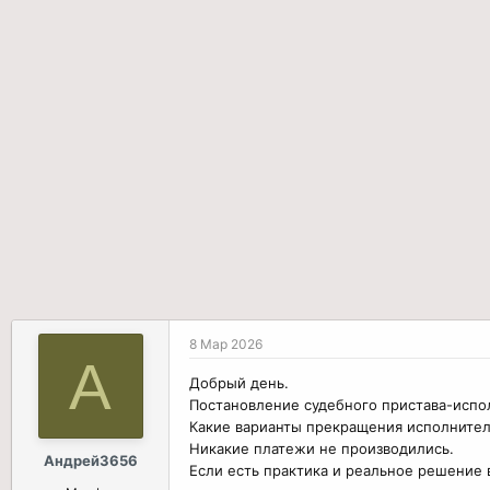
т
т
о
а
р
н
т
а
е
ч
м
а
ы
л
а
8 Мар 2026
А
Добрый день.
Постановление судебного пристава-испол
Какие варианты прекращения исполнител
Никакие платежи не производились.
Андрей3656
Если есть практика и реальное решение 