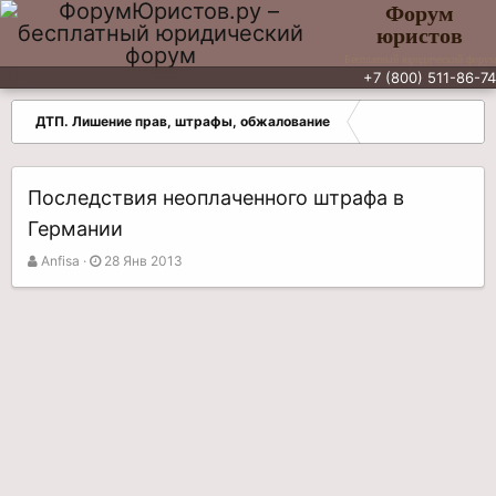
Форум
юристов
Бесплатный юридический форум
+7 (800) 511-86-74
ДТП. Лишение прав, штрафы, обжалование
Последствия неоплаченного штрафа в
Германии
А
Д
Anfisa
28 Янв 2013
в
а
т
т
о
а
р
н
т
а
е
ч
м
а
ы
л
а