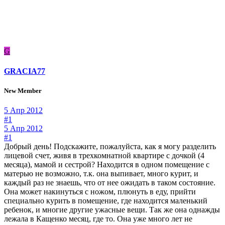
G
GRACIA77
New Member
5 Апр 2012
#1
5 Апр 2012
#1
Добрый день! Подскажите, пожалуйста, как я могу разделить
лицевой счет, живя в трехкомнатной квартире с дочкой (4
месяца), мамой и сестрой? Находится в одном помещение с
матерью не возможно, т.к. она выпивает, много курит, и
каждый раз не знаешь, что от нее ожидать в таком состояние.
Она может накинуться с ножом, плюнуть в еду, прийти
специально курить в помещение, где находится маленький
ребенок, и многие другие ужасные вещи. Так же она однажды
лежала в Кащенко месяц, где то. Она уже много лет не