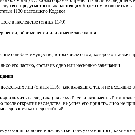
во любым лицам, любым образом определить доли наследников в 
 в случаях, предусмотренных настоящим Кодексом, включить в з
татьи 1130 настоящего Кодекса.
оле в наследстве (статья 1149).
вершении, об изменении или отмене завещания.
ние о любом имуществе, в том числе о том, которое он может п
либо его частью, составив одно или несколько завещаний.
ещании
ескольких лиц (статья 1116), как входящих, так и не входящих в
(подназначить наследника) на случай, если назначенный им в за
о после открытия наследства, не успев его принять, либо не пр
 наследования как недостойный.
 указания их долей в наследстве и без указания того, какие вх