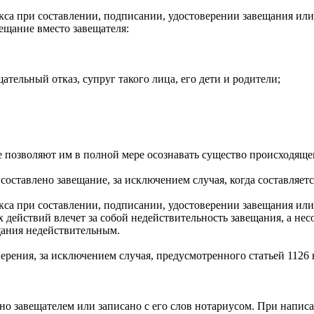
декса при составлении, подписании, удостоверении завещания ил
ещание вместо завещателя:
ательный отказ, супруг такого лица, его дети и родители;
е позволяют им в полной мере осознавать существо происходяще
составлено завещание, за исключением случая, когда составляет
екса при составлении, подписании, удостоверении завещания или
 действий влечет за собой недействительность завещания, а не
щания недействительным.
верения, за исключением случая, предусмотренного статьей 1126 
но завещателем или записано с его слов нотариусом. При напис