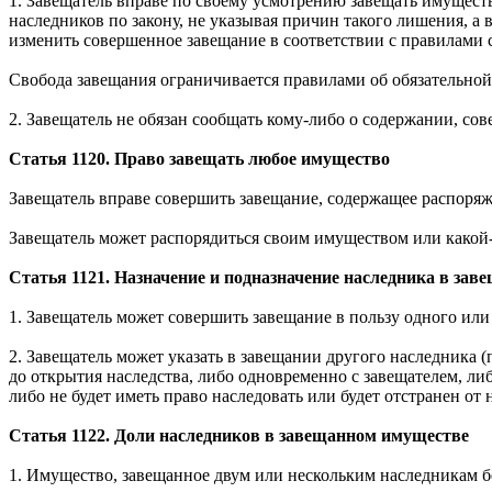
1. Завещатель вправе по своему усмотрению завещать имущест
наследников по закону, не указывая причин такого лишения, а
изменить совершенное завещание в соответствии с правилами с
Свобода завещания ограничивается правилами об обязательной д
2. Завещатель не обязан сообщать кому-либо о содержании, со
Статья 1120. Право завещать любое имущество
Завещатель вправе совершить завещание, содержащее распоряже
Завещатель может распорядиться своим имуществом или какой-
Статья 1121. Назначение и подназначение наследника в зав
1. Завещатель может совершить завещание в пользу одного или н
2. Завещатель может указать в завещании другого наследника 
до открытия наследства, либо одновременно с завещателем, либ
либо не будет иметь право наследовать или будет отстранен от
Статья 1122. Доли наследников в завещанном имуществе
1. Имущество, завещанное двум или нескольким наследникам без