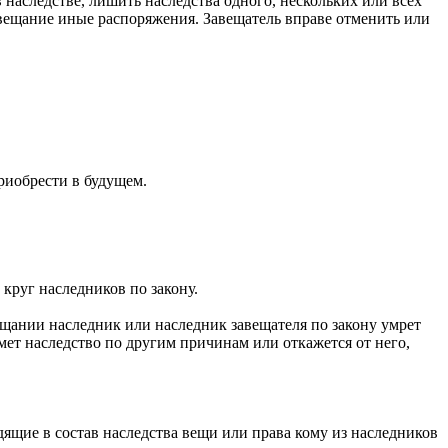
наследстве, лишить наследства одного, нескольких или всех
авещание иные распоряжения. Завещатель вправе отменить или
риобрести в будущем.
 круг наследников по закону.
вещании наследник или наследник завещателя по закону умрет
имет наследство по другим причинам или откажется от него,
одящие в состав наследства вещи или права кому из наследников