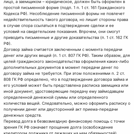
лицо, а заемщиком – юридическое, должен быть оформлен в
простой письменной форме (подп. 1 п. 1 ст. 161 Гражданского
Кодекса РФ). Несоблюдение письменной формы не повлечет
недействительность такого договора, но лишит стороны права
в случае спора ссылаться в подтверждение сделки и ее
условий на свидетельские показания. Впрочем, они смогут
приводить письменные и другие доказательства (п. 1 ст. 162 ГК
РФ).
Договор займа считается заключенным с момента передачи
денег или других вещей (п. 1 ст. 807 ГК РФ). Таким образом, для
целей гражданского законодательства оформления каких-либо
дополнительных документов в момент передачи денег по
договору займа не требуется. При этом положениями п. 2 ст.
808 ГК РФ определено, что в подтверждение договора займа и
его условий может быть представлена расписка заемщика или
иной документ, удостоверяющие передачу ему займодавцем
определенной денежной суммы или определенного
количества вещей. Следовательно, можно оформить расписку о
получении денег или двусторонний акт приема-передачи
денежных средств.
Перевод долга в безвозмездную финансовую помощь с точки
зрения ГК РФ означает прощение долга (освобождение
кредитором должника от лежащих на нем обязанностей).