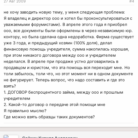
27 Авг 2009
#4
не хочу заводить новую тему, у меня следующая проблема:
Я владелец и директор ооо и хотел бы проконсультироваться с
уважаемыми форумистами). В апреле этого года я приобрел
ооо, все документы были оформлены в через независимую юр.
контору, но была сделана одна недоработка. Фирма существует
уже 3 года, и предыдущий хозяин (100% доля), делал
финансовую помощь учредителя, сумма накопилась хорошая,
при этом никакого договора между ооо и учредителем
неделался. В апреле при продаже устно договарились в
продавцом и юристом, что эта помощь вся переходит мне. Но
толи забылось, толи что, но этот момент ни в одном документе
не фигурирует. Теперь вопрос, что надо составить и где это
взять?
1. ДОГОВОР беспроцентного займа, между ооо и прошлым
учредителем
2. Какой-то договор о передаче этой помощи мне
Я правильно мыслю?
Где можно взять образцы таких документов?