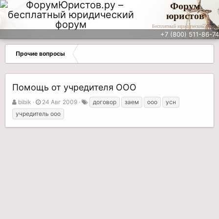
Форум
юристов
Бесплатный юридический форум
+7 (800) 511-86-74
Прочие вопросы
Помощь от учредителя ООО
А
Д
Т
bibik
24 Авг 2009
договор
заем
ооо
усн
в
а
е
учредитель ооо
т
т
г
о
а
и
р
н
т
а
е
ч
м
а
ы
л
а