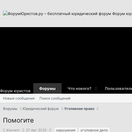
Форум юр
Форумы
Что нового?
Пользовател
Форум юристов
Новые сообщения
Поиск сообщений
Форумы
Юридический форум
Уголовное право
Помогите
А
Д
Т
Kleverrr
27 Авг 2025
нарушения
уголовное дело