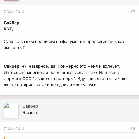
и
и
7 Май 2014
#7
:
Сайбер
,
RST
,
Судя по вашим подписям на форуме, вы продвигаетесь как
эксперты?
Сайбер
, ну, наверное, да. Примерно это меня и волнует.
Интересно многие ли продвигают услуги так? Или все в
формате ООО "Иванов и партнеры". Идут ли клиенты так, все
же не нотариальные и не адвокатские услуги
Сайбер
Эксперт
7 Май 2014
#8