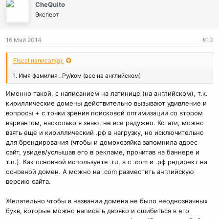
CheQuito
Эксперт
16 Май 2014
#10
Fiscal написал(а):
1. Имя фамилия . Ру/ком (все на английском)
Именно такой, с написанием на латинице (на английском), т.к.
кириллические домены действительно вызывают удивление и
вопросы + с точки зрения поисковой оптимизации со втором
вариантом, насколько я знаю, не все радужно. Кстати, можно
взять еще и кириллический .рф в нагрузку, но исключительно
для брендирования (чтобы и домохозяйка запомнила адрес
сайт, увидев/услышав его в рекламе, прочитав на баннере и
т.п.). Как основной используете .ru, а с .com и .рф редирект на
основной домен. А можно на .com разместить английскую
версию сайта.
Желательно чтобы в названии домена не было неоднозначных
букв, которые можно написать двояко и ошибиться в его