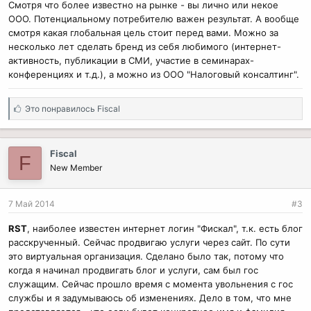
Смотря что более известно на рынке - вы лично или некое
ООО. Потенциальному потребителю важен результат. А вообще
смотря какая глобальная цель стоит перед вами. Можно за
несколько лет сделать бренд из себя любимого (интернет-
активность, публикации в СМИ, участие в семинарах-
конференциях и т.д.), а можно из ООО "Налоговый консалтинг".
С
Это понравилось
Fiscal
и
м
п
Fiscal
F
а
New Member
т
и
и
7 Май 2014
#3
:
RST
, наиболее известен интернет логин "Фискал", т.к. есть блог
расскрученный. Сейчас продвигаю услуги через сайт. По сути
это виртуальная организация. Сделано было так, потому что
когда я начинал продвигать блог и услуги, сам был гос
служащим. Сейчас прошло время с момента увольнения с гос
службы и я задумываюсь об изменениях. Дело в том, что мне