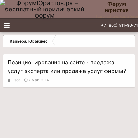
Форум
юристов
Бесплатный юридический форум
+7 (800) 511-86-74
Карьера. Юрбизнес
Позиционирование на сайте - продажа
услуг эксперта или продажа услуг фирмы?
А
Д
Fiscal
7 Май 2014
в
а
т
т
о
а
р
н
т
а
е
ч
м
а
ы
л
а