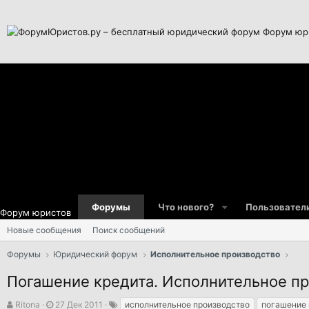
Форум юр
Форумы
Что нового?
Пользовател
Форум юристов
Новые сообщения
Поиск сообщений
Форумы
Юридический форум
Исполнительное производство
Погашение кредита. Исполнительное п
А
Д
Т
Ritona
27 Дек 2011
исполнительное производство
погашение 