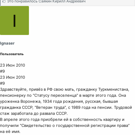
С
Это понравилось
Сайкин Кирилл Андреевич
и
м
I
п
а
т
и
и
Ignaser
:
Пользователь
23 Июн 2010
#9
23 Июн 2010
#9
Здравствуйте, привёз в РФ свою мать, гражданку Туркменистана,
пенсионерку по "Статусу переселенца" в марте этого года. Она
уроженка Воронежа, 1934 года рождения, русская, бывшая
гражданка СССР, "Ветеран труда", с 1989 года на пенсии. Трудовой
стаж заработала до развала СССР.
В апреле этого года приобрели ей в собственность квартиру и
получили "Свидетельство о государственной регистрации права"
на её имя.