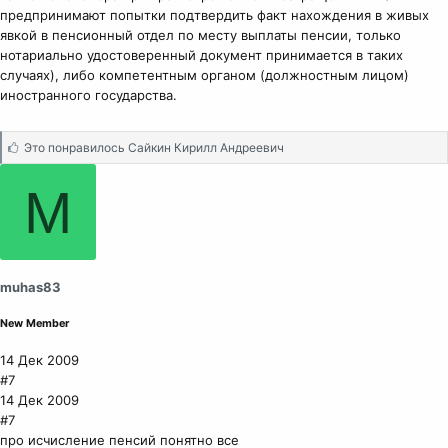
предпринимают попытки подтвердить факт нахождения в живых
явкой в пенсионный отдел по месту выплаты пенсии, только
нотариально удостоверенный документ принимается в таких
случаях), либо компетентным органом (должностным лицом)
иностранного государства.
С
Это понравилось
Сайкин Кирилл Андреевич
и
м
M
п
а
т
и
и
muhas83
:
New Member
14 Дек 2009
#7
14 Дек 2009
#7
про исчисление пенсий понятно все