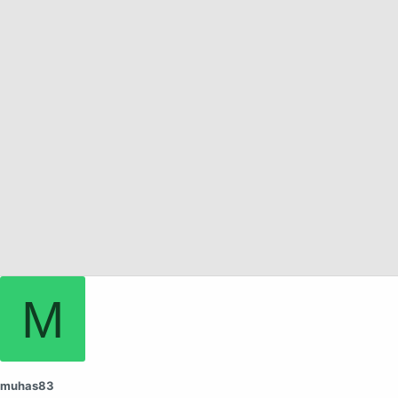
а
M
muhas83