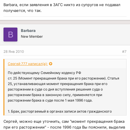
Barbara, если заявления в ЗАГС никто из супругов не подавал
получается, что так.
Barbara
B
New Member
28 Янв 2010
#7
Сергей 777 написал(а):
По действующему Семейному кодексу РФ
ст. 25 (Момент прекращения брака при его расторжении). Статья
25, устанавливающая момент прекращения брака при его
расторжении в суде со дня вступления решения суда о
расторжении брака в законную силу, применяется при
расторжении брака в суде после 1 мая 1996 года.
1. Брак, расторгаемый в органах записи актов гражданского
состояния, прекращается со дня государственной регистрации
Сергей, можно еще уточнить, сам "момент прекращения брака
расторжения брака в книге регистрации актов гражданского
при его расторжении" - после 1996 года Вы пояснили, выделив
состояния,
а при расторжении брака в суде - со дня вступления