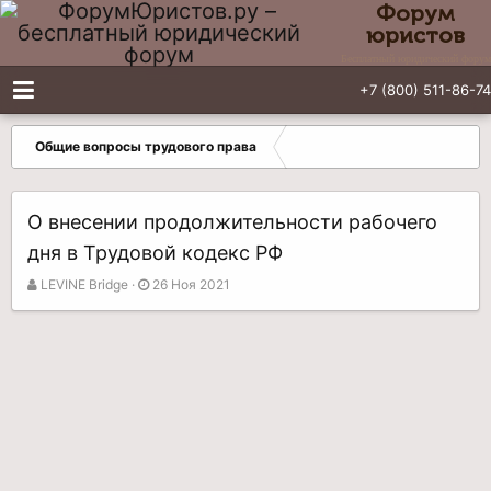
Форум
юристов
Бесплатный юридический форум
+7 (800) 511-86-74
Общие вопросы трудового права
О внесении продолжительности рабочего
дня в Трудовой кодекс РФ
А
Д
LEVINE Bridge
26 Ноя 2021
в
а
т
т
о
а
р
н
т
а
е
ч
м
а
ы
л
а