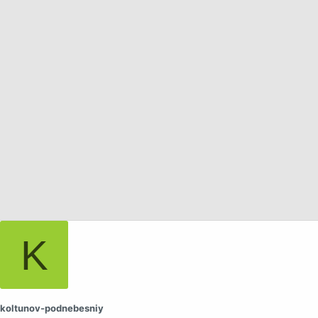
а
K
koltunov-podnebesniy