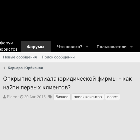
Форум
Форумы
Что нового?
Пользователи
юристов
Новые сообщения
Поиск сообщений
Карьера. Юрбизнес
Открытие филиала юридической фирмы - как
найти первых клиентов?
А
Д
Т
Pierre
29 Авг 2015
бизнес
поиск клиентов
совет
в
а
е
т
т
г
о
а
и
р
н
т
а
е
ч
м
а