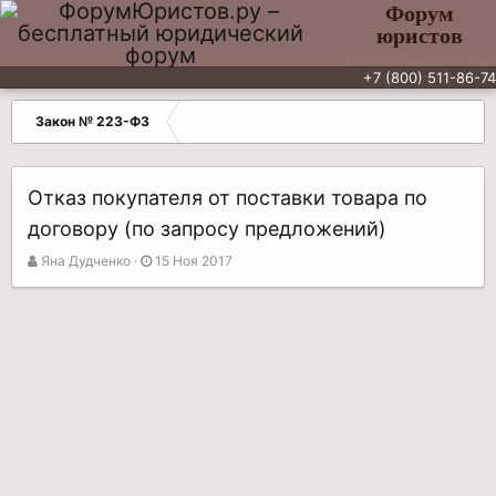
Форум
юристов
Бесплатный юридический форум
+7 (800) 511-86-74
Закон № 223-ФЗ
Отказ покупателя от поставки товара по
договору (по запросу предложений)
А
Д
Яна Дудченко
15 Ноя 2017
в
а
т
т
о
а
р
н
т
а
е
ч
м
а
ы
л
а