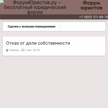
Форум
юристов
Бесплатный юридический форум
+7 (800) 511-86-74
Сделки с жилыми помещениями
Отказ от доли собственности
А
Д
Ревень
2 Авг 2014
в
а
т
т
о
а
р
н
т
а
е
ч
м
а
ы
л
а