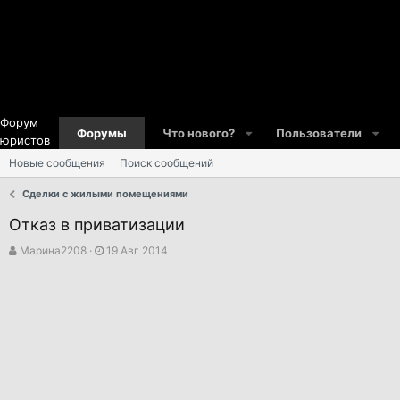
Форум
Форумы
Что нового?
Пользователи
юристов
Новые сообщения
Поиск сообщений
Сделки с жилыми помещениями
Отказ в приватизации
А
Д
Марина2208
19 Авг 2014
в
а
т
т
о
а
р
н
т
а
е
ч
м
а
ы
л