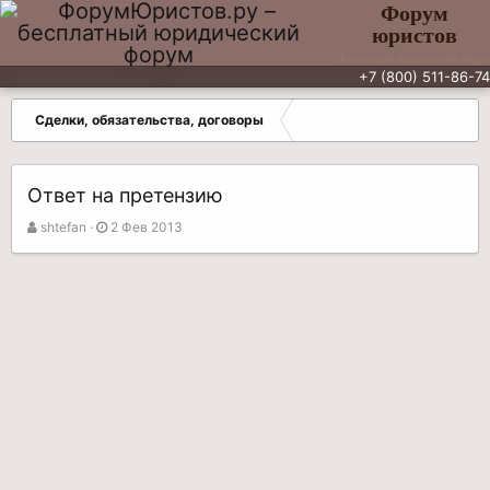
Форум
юристов
Бесплатный юридический форум
+7 (800) 511-86-74
Сделки, обязательства, договоры
Ответ на претензию
А
Д
shtefan
2 Фев 2013
в
а
т
т
о
а
р
н
т
а
е
ч
м
а
ы
л
а