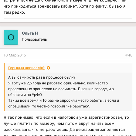
встретиться негде с клиентом, а в кафе и тд. не кошерно, так
что приходиться арендовать кабинет. Хотя по факту, бываю я
там редко.
Ольга Н
О
Пользователь
10 Мар 2015
#48
Горыныч написал(а):
А вы сами хоть раз в процессе были?
Я вот уже 2,5 года не работаю официально, количество
проведенных процессов не сосчитать. Были и в городе, и в
области и по УрФО.
Так за все время и 10 раз не спросили место работы, а если и
спрашивали, то честно говорил "не работаю".
Я так понимаю, что если в налоговой уже зарегистрирован, то
лучше платить по мизеру, чем потом вдруг начать всем
рассказывать, что не работаешь. Да декларация заполняется
далеко не на все полученные суммы, но она есть, а кто сколько