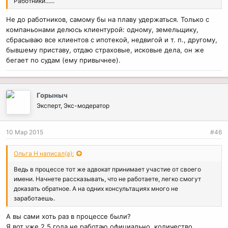
Работники......
Не до работников, самому бы на плаву удержаться. Только с
компаньонами делюсь клиентурой: одному, земельщику,
сбрасываю все клиентов с ипотекой, недвигой и т. п., другому,
бывшему приставу, отдаю страховые, исковые дела, он же
бегает по судам (ему привычнее).
Горыныч
Эксперт, Экс-модератор
10 Мар 2015
#46
Ольга Н написал(а):
Ведь в процессе тот же адвокат принимает участие от своего
имени. Начнете рассказывать, что не работаете, легко смогут
доказать обратное. А на одних консультациях много не
заработаешь.
А вы сами хоть раз в процессе были?
Я вот уже 2,5 года не работаю официально, количество