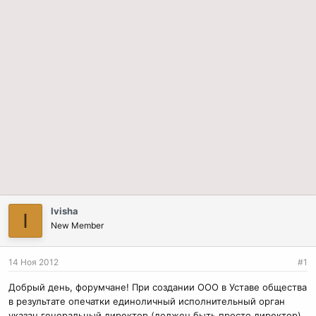
Ivisha
I
New Member
14 Ноя 2012
#1
Добрый день, форумчане! При создании ООО в Уставе общества
в результате опечатки единоличный исполнительный орган
указан генеральный директор (должен быть просто директор).