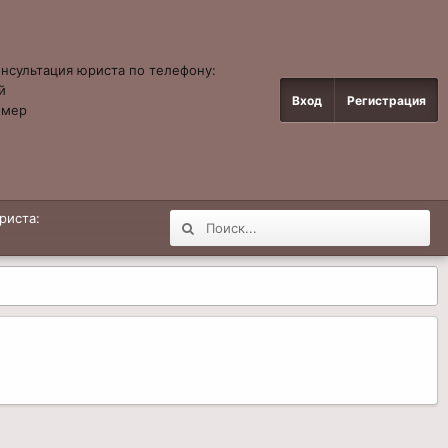
онсультация юриста по телефону:
й
Вход
Регистрация
омер
4
риста: