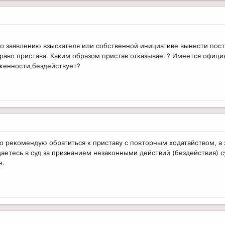
по заявлению взыскателя или собственной инициативе вынести пос
аво пристава. Каким образом пристав отказывает? Имеется официа
женности,бездействует?
о рекомендую обратиться к приставу с повторным ходатайством, а з
щаетесь в суд за признанием незаконными действий (бездействия) су
е.