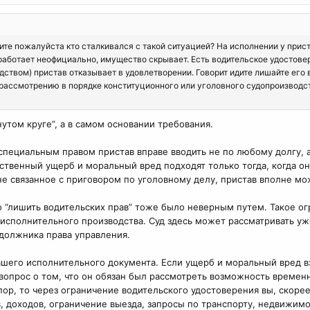
те пожалуйста кто сталкивался с такой ситуацией? На исполнении у прис
работает неофициально, имущество скрывает. Есть водительское удостовер
ством) пристав отказывает в удовлетворении. Говорит идите лишайте его в
рассмотрению в порядке конституционного или уголовного судопроизводств
нутом круге”, а в самом основании требования.
специальным правом пристав вправе вводить не по любому долгу, 
ственный ущерб и моральный вред подходят только тогда, когда о
не связанное с приговором по уголовному делу, пристав вполне мо
о “лишить водительских прав” тоже было неверным путем. Такое ог
исполнительного производства. Суд здесь может рассматривать уже 
должника права управления.
вашего исполнительного документа. Если ущерб и моральный вред 
 вопрос о том, что он обязан был рассмотреть возможность времен
р, то через ограничение водительского удостоверения вы, скорее 
, доходов, ограничение выезда, запросы по транспорту, недвижим