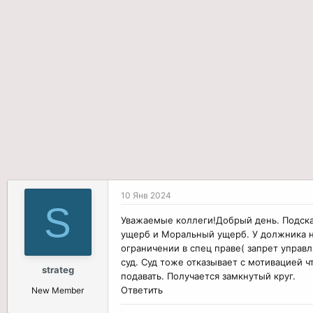
р
н
т
а
е
ч
м
а
ы
л
а
10 Янв 2024
S
Уважаемые коллеги!Добрый день. Подска
ущерб и Моральный ущерб. У должника ни
ограничении в спец праве( запрет управл
суд. Суд тоже отказывает с мотивацией 
strateg
подавать. Получается замкнутый круг.
Ответить
New Member