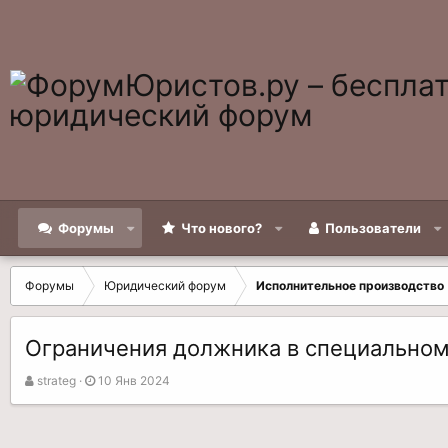
Форумы
Что нового?
Пользователи
Форумы
Юридический форум
Исполнительное производство
Ограничения должника в специальном 
А
Д
strateg
10 Янв 2024
в
а
т
т
о
а