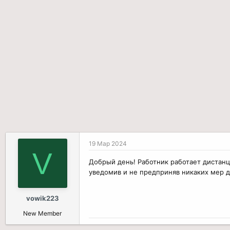
р
н
т
а
е
ч
м
а
ы
л
а
19 Мар 2024
V
Добрый день! Работник работает дистанц
уведомив и не предприняв никаких мер д
vowik223
New Member