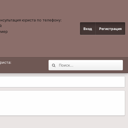
онсультация юриста по телефону:
й
Вход
Регистрация
омер
4
риста: