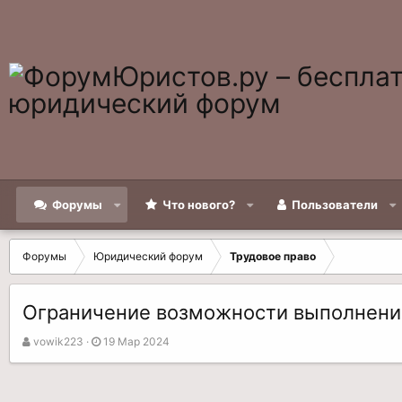
Форумы
Что нового?
Пользователи
Форумы
Юридический форум
Трудовое право
Ограничение возможности выполнени
А
Д
vowik223
19 Мар 2024
в
а
т
т
о
а