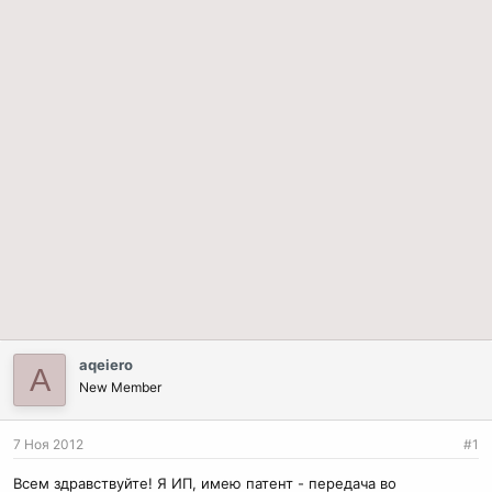
aqeiero
A
New Member
7 Ноя 2012
#1
Всем здравствуйте! Я ИП, имею патент - передача во