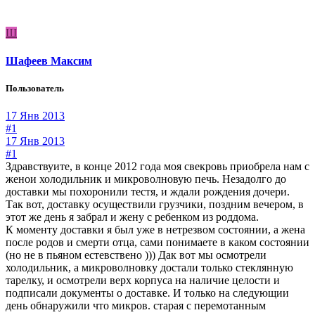
Ш
Шафеев Максим
Пользователь
17 Янв 2013
#1
17 Янв 2013
#1
Здравствуите, в конце 2012 года моя свекровь приобрела нам с
женои холодильник и микроволновую печь. Незадолго до
доставки мы похоронили тестя, и ждали рождения дочери.
Так вот, доставку осуществили грузчики, поздним вечером, в
этот же день я забрал и жену с ребенком из роддома.
К моменту доставки я был уже в нетрезвом состоянии, а жена
после родов и смерти отца, сами понимаете в каком состоянии
(но не в пьяном естевствено ))) Дак вот мы осмотрели
холодильник, а микроволновку достали только стеклянную
тарелку, и осмотрели верх корпуса на наличие целости и
подписали документы о доставке. И только на следующии
день обнаружили что микров. старая с перемотанным