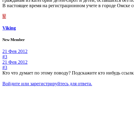
гражданам из категории детей-сирот и детей, оставшихся без п
В настоящее время на регистрационном учете в городе Омске с
V
Viking
New Member
21 Фев 2012
#3
21 Фев 2012
#3
Кто что думает по этому поводу? Подскажите кто нибудь ссылк
Войдите или зарегистрируйтесь для ответа.