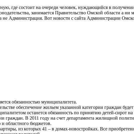
ную, где состоит на очереди человек, нуждающийся в получении 
аконодательства, занимается Правительство Омской области а н
 а не Администрация. Вот новости с сайта Администрации Омско
яется обязанностью муниципалитета.
ельстве обеспечение жильем указанной категории граждан будет
ипалитетом останется обязанность по принятию детей-сирот на
и граждан. В 2011 году на счет департамента жилищной политик
о и областного бюджетов.
вартиры, из которых 41 – в домах-новостройках. Все приобрете