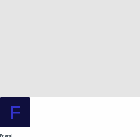
а
F
Fevral