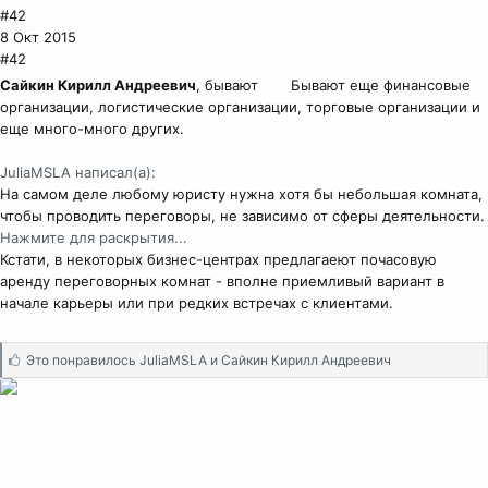
#42
8 Окт 2015
#42
Сайкин Кирилл Андреевич
, бывают
Бывают еще финансовые
организации, логистические организации, торговые организации и
еще много-много других.
JuliaMSLA написал(а):
На самом деле любому юристу нужна хотя бы небольшая комната,
чтобы проводить переговоры, не зависимо от сферы деятельности.
Нажмите для раскрытия...
Кстати, в некоторых бизнес-центрах предлагаеют почасовую
аренду переговорных комнат - вполне приемливый вариант в
начале карьеры или при редких встречах с клиентами.
С
Это понравилось
JuliaMSLA
и
Сайкин Кирилл Андреевич
и
м
п
а
т
и