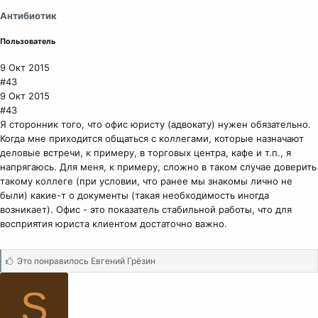
и
Антибиотик
:
Пользователь
9 Окт 2015
#43
9 Окт 2015
#43
Я сторонник того, что офис юристу (адвокату) нужен обязательно.
Когда мне приходится общаться с коллегами, которые назначают
деловые встречи, к примеру, в торговых центра, кафе и т.п., я
напрягаюсь. Для меня, к примеру, сложно в таком случае доверить
такому коллеге (при условии, что ранее мы знакомы лично не
были) какие-т о документы (такая необходимость иногда
возникает). Офис - это показатель стабильной работы, что для
восприятия юриста клиентом достаточно важно.
С
Это понравилось
Евгений Грёзин
и
м
S
п
а