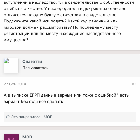
вступлении в наследство, т.к в свидетельстве о собственности
ошибка в отчестве. У наследодателя в документах отчество
отличается на одну букву с отчеством в свидетельстве.
Подскажите какой иск подать? Какой суд районный или
мировой должен рассматривать? По последнему месту
регистрации или по месту нахождения наследственного
имущества?
Спагетти
Пользователь
22 Сен 2014
#2
А в выписке ЕГРП данные верные или тоже с ошибкой? есть
вариант без суда все сделать
С
Это понравилось
МОВ
и
м
п
МОВ