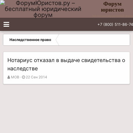
Форум
юристов
Бесплатный юридический форум
+7 (800) 511-86-74
Наследственное право
Нотариус отказал в выдаче свидетельства о
наследстве
А
Д
МОВ
22 Сен 2014
в
а
т
т
о
а
р
н
т
а
е
ч
м
а
ы
л
а