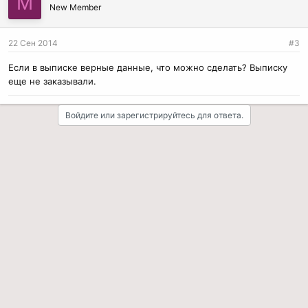
М
а
New Member
т
и
и
22 Сен 2014
#3
:
Если в выписке верные данные, что можно сделать? Выписку
еще не заказывали.
Войдите или зарегистрируйтесь для ответа.