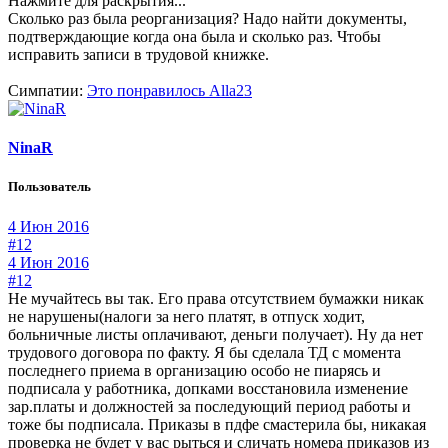
Нажмите для раскрытия...
Сколько раз была реорганизация? Надо найти документы,
подтверждающие когда она была и сколько раз. Чтобы
исправить записи в трудовой книжке.
Симпатии:
Это понравилось
Alla23
NinaR
Пользователь
4 Июн 2016
#12
4 Июн 2016
#12
Не мучайтесь вы так. Его права отсутствием бумажки никак
не нарушены(налоги за него платят, в отпуск ходит,
больничные листы оплачивают, деньги получает). Ну да нет
трудового договора по факту. Я бы сделала ТД с момента
последнего приема в организацию особо не пиарясь и
подписала у работника, допками восстановила изменение
зар.платы и должностей за последующий период работы и
тоже бы подписала. Приказы в пдфе смастерила бы, никакая
проверка не будет у вас рыться и сличать номера приказов из