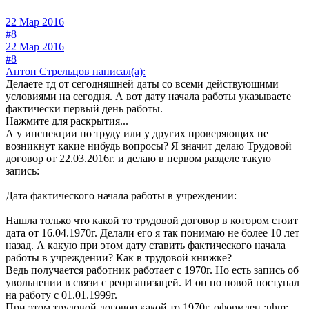
22 Мар 2016
#8
22 Мар 2016
#8
Антон Стрельцов написал(а):
Делаете тд от сегодняшней даты со всеми действующими
условиями на сегодня. А вот дату начала работы указываете
фактически первый день работы.
Нажмите для раскрытия...
А у инспекции по труду или у других проверяющих не
возникнут какие нибудь вопросы? Я значит делаю Трудовой
договор от 22.03.2016г. и делаю в первом разделе такую
запись:
Дата фактического начала работы в учреждении:
Нашла только что какой то трудовой договор в котором стоит
дата от 16.04.1970г. Делали его я так понимаю не более 10 лет
назад. А какую при этом дату ставить фактического начала
работы в учреждении? Как в трудовой книжке?
Ведь получается работник работает с 1970г. Но есть запись об
увольнении в связи с реорганизацей. И он по новой поступал
на работу с 01.01.1999г.
При этом трудовой договор какой то 1970г. оформлен :uhm: