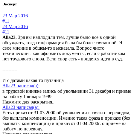
Эксперт
23 Мар 2016
#11
23 Мар 2016
#11
Alla23
, Зря вы наплодили тем, лучше было все в одной
обсуждать, тогда информация была бы более связанной. Я
свое мнение в общем-то высказала. Вопрос чисто
технический - как оформить документы, если с работником
нет трудового спора. Если спор есть - придется идти в суд.
----------
И с датами какая-то путаница
Alla23 написал(а):
в трудовой книжке запись об увольнении 31 декабря и приеме
на работу 1 января 1999
Нажмите для раскрытия...
Alla23 написал(а):
Есть приказ от 31.03.2000 об увольнении в связи с переводом,
без выплаты компенсации. Именно такая фраза в приказе (без
выплаты компенсации) и приказ от 01.04.2000г. о приеме на
работу по переводу.