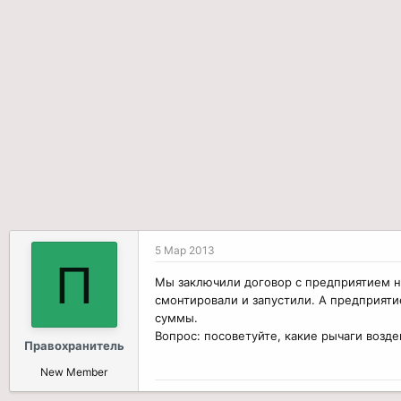
р
н
т
а
е
ч
м
а
ы
л
а
5 Мар 2013
П
Мы заключили договор с предприятием на
смонтировали и запустили. А предприяти
суммы.
Вопрос: посоветуйте, какие рычаги возде
Правохранитель
New Member