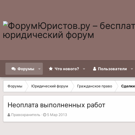
Форумы
Что нового?
Пользователи
Форумы
Юридический форум
Гражданское право
Сделки
Неоплата выполненных работ
А
Д
Правохранитель
5 Мар 2013
в
а
т
т
о
а