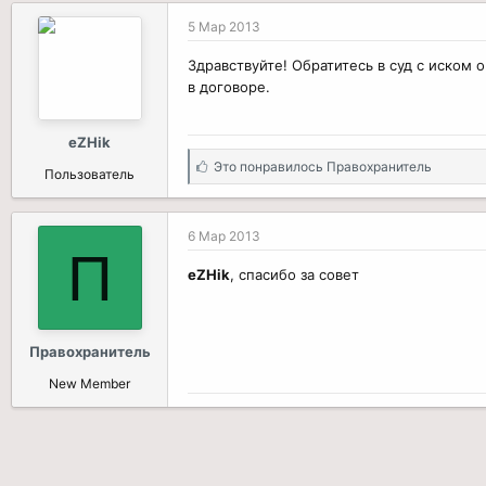
5 Мар 2013
Здравствуйте! Обратитесь в суд с иском
в договоре.
eZHik
С
Это понравилось
Правохранитель
Пользователь
и
м
п
6 Мар 2013
а
П
т
eZHik
, спасибо за совет
и
и
:
Правохранитель
New Member