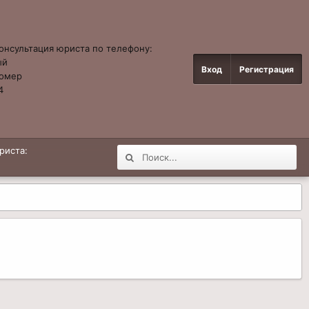
онсультация юриста по телефону:
ый
Вход
Регистрация
омер
4
риста: