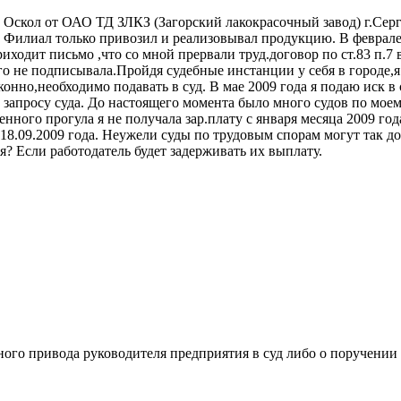
й Оскол от ОАО ТД ЗЛКЗ (Загорский лакокрасочный завод) г.Сер
е. Филиал только привозил и реализовывал продукцию. В феврале
иходит письмо ,что со мной прервали труд.договор по ст.83 п.7
ого не подписывала.Пройдя судебные инстанции у себя в городе,я
нно,необходимо подавать в суд. В мае 2009 года я подаю иск в с
запросу суда. До настоящего момента было много судов по моему 
ного прогула я не получала зар.плату с января месяца 2009 год
 18.09.2009 года. Неужели суды по трудовым спорам могут так до
я? Если работодатель будет задерживать их выплату.
ьного привода руководителя предприятия в суд либо о поручени