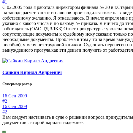
#1
С 02.2005 года я работала директором филиала № 30 в г.Стары
на заводе,расчет заплат и налогов производился тоже на завод
собственному желанию. Я отказываюсь. В начале апреля мне пр
указано с какого числа и по какому № приказа. Я ничего до эт
работадатель (ОАО ТД ЗЛКЗ).Ответ прокуратуры: уволена незако
сопутствующие документы к судебному иску,сказали: только по 
необходимые документы. Проблема в том ,что за время вынужден
пособия), у меня нет трудовой книжки. Суд опять перенесен на
вынужденного прогула,как эти деньги получить от работодател
Сайкин Кирилл Андреевич
Супермодератор
16 Сен 2009
#2
16 Сен 2009
#2
Вам следует настаивать в суде о решении вопроса принудител
документов - второй вариант надежнее.