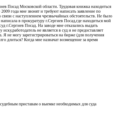
гиев Посад Московской области. Трудовая книжка находиться
 2009 года мне звонят и требуют написать заявление по
 в связи с наступлением чрезвычайных обстоятельств. Не было
 написала в прокуратуру г.Сергиев Посад,где находиться мой
уд г.Сергиев Посад. На заводе мне отказались выдать
иску,работодатель не является в суд и не предоставляет
а. Я не могу зарегистрироваться на бирже (для получения
лго длиться? Когда мне назначат возмещение за время
и судебным приставам о выемке необходимых для суда