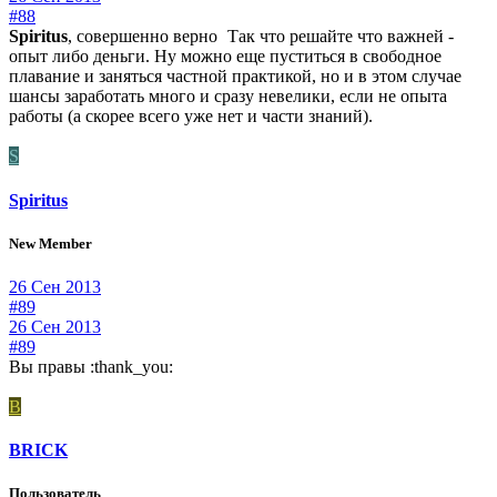
#88
Spiritus
, совершенно верно
Так что решайте что важней -
опыт либо деньги. Ну можно еще пуститься в свободное
плавание и заняться частной практикой, но и в этом случае
шансы заработать много и сразу невелики, если не опыта
работы (а скорее всего уже нет и части знаний).
S
Spiritus
New Member
26 Сен 2013
#89
26 Сен 2013
#89
Вы правы :thank_you:
B
BRICK
Пользователь