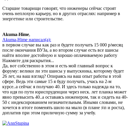
Старшие товарищи говорят, что инженеры сейчас строят
очень неплохую карьеру, но в других отраслях: например в
энергетике или строительстве.
Akuma-Hime
,
Akuma-Hime написал(а):
в первом случае вы как раз и будете получать 15 000 р/месяц
после окончания ВУЗа, а во втором случае есть все шансы
найти вполне достойную и хорошо оплачиваемую работу
Нажмите для раскрытия...
Да, вот собственно в этом и есть мой главный вопрос к
форуму: велики ли эти шансы у выпускника, которому будет
26 лет, на ваш взгляд? Опираясь на ваш опыт работы в этой
сфере. Ведь эти самые 15 я буду получать, учась на 2-м
курсе..а сейчас я получаю 40. И здесь только надежда на то,
что идя по пути юриспруденции через неск. лет планка может
явно превысить 40..а оставаясь инженером, так и сидеть на 40-
50 с индексированием незначительным. Иными словами, не
хочется в итоге поменять шило на мыло (в плане з\п и роста),
доплатив при этом приличную сумму за учебу.