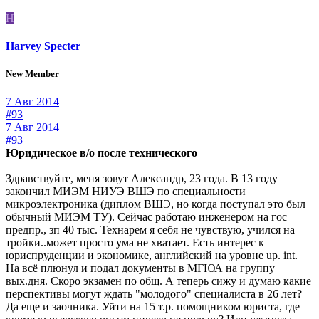
H
Harvey Specter
New Member
7 Авг 2014
#93
7 Авг 2014
#93
Юридическое в/о после технического
Здравствуйте, меня зовут Александр, 23 года. В 13 году
закончил МИЭМ НИУЭ ВШЭ по специальности
микроэлектроника (диплом ВШЭ, но когда поступал это был
обычный МИЭМ ТУ). Сейчас работаю инженером на гос
предпр., зп 40 тыс. Технарем я себя не чувствую, учился на
тройки..может просто ума не хватает. Есть интерес к
юриспруденции и экономике, английский на уровне up. int.
На всё плюнул и подал документы в МГЮА на группу
вых.дня. Скоро экзамен по общ. А теперь сижу и думаю какие
перспективы могут ждать "молодого" специалиста в 26 лет?
Да еще и заочника. Уйти на 15 т.р. помощником юриста, где