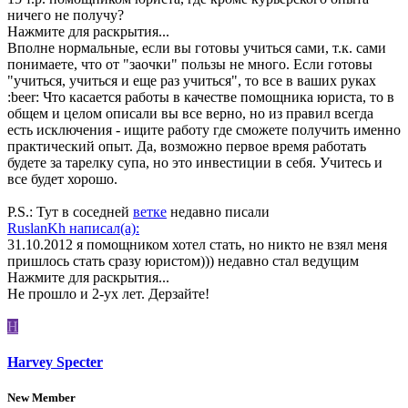
ничего не получу?
Нажмите для раскрытия...
Вполне нормальные, если вы готовы учиться сами, т.к. сами
понимаете, что от "заочки" пользы не много. Если готовы
"учиться, учиться и еще раз учиться", то все в ваших руках
:beer: Что касается работы в качестве помощника юриста, то в
общем и целом описали вы все верно, но из правил всегда
есть исключения - ищите работу где сможете получить именно
практический опыт. Да, возможно первое время работать
будете за тарелку супа, но это инвестиции в себя. Учитесь и
все будет хорошо.
P.S.: Тут в соседней
ветке
недавно писали
RuslanKh написал(а):
31.10.2012 я помощником хотел стать, но никто не взял меня
пришлось стать сразу юристом))) недавно стал ведущим
Нажмите для раскрытия...
Не прошло и 2-ух лет. Дерзайте!
H
Harvey Specter
New Member