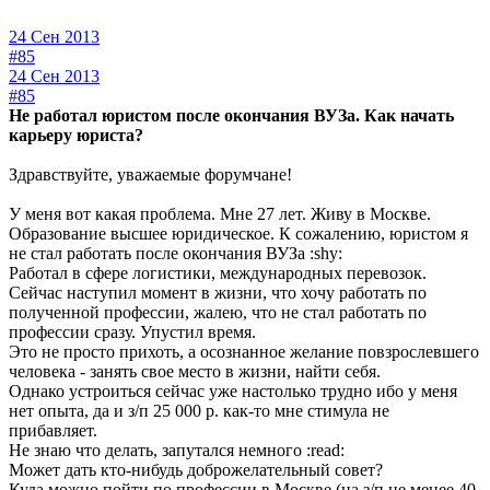
24 Сен 2013
#85
24 Сен 2013
#85
Не работал юристом после окончания ВУЗа. Как начать
карьеру юриста?
Здравствуйте, уважаемые форумчане!
У меня вот какая проблема. Мне 27 лет. Живу в Москве.
Образование высшее юридическое. К сожалению, юристом я
не стал работать после окончания ВУЗа :shy:
Работал в сфере логистики, международных перевозок.
Сейчас наступил момент в жизни, что хочу работать по
полученной профессии, жалею, что не стал работать по
профессии сразу. Упустил время.
Это не просто прихоть, а осознанное желание повзрослевшего
человека - занять свое место в жизни, найти себя.
Однако устроиться сейчас уже настолько трудно ибо у меня
нет опыта, да и з/п 25 000 р. как-то мне стимула не
прибавляет.
Не знаю что делать, запутался немного :read:
Может дать кто-нибудь доброжелательный совет?
Куда можно пойти по профессии в Москве (на з/п не менее 40