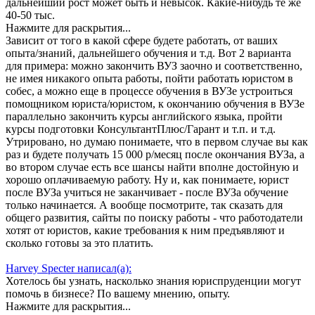
дальнейший рост может быть и невысок. Какие-нибудь те же
40-50 тыс.
Нажмите для раскрытия...
Зависит от того в какой сфере будете работать, от ваших
опыта/знаний, дальнейшего обучения и т.д. Вот 2 варианта
для примера: можно закончить ВУЗ заочно и соответственно,
не имея никакого опыта работы, пойти работать юристом в
собес, а можно еще в процессе обучения в ВУЗе устроиться
помощником юриста/юристом, к окончанию обучения в ВУЗе
параллельно закончить курсы английского языка, пройти
курсы подготовки КонсультантПлюс/Гарант и т.п. и т.д.
Утрировано, но думаю понимаете, что в первом случае вы как
раз и будете получать 15 000 р/месяц после окончания ВУЗа, а
во втором случае есть все шансы найти вполне достойную и
хорошо оплачиваемую работу. Ну и, как понимаете, юрист
после ВУЗа учиться не заканчивает - после ВУЗа обучение
только начинается. А вообще посмотрите, так сказать для
общего развития, сайты по поиску работы - что работодатели
хотят от юристов, какие требования к ним предъявляют и
сколько готовы за это платить.
Harvey Specter написал(а):
Хотелось бы узнать, насколько знания юриспруденции могут
помочь в бизнесе? По вашему мнению, опыту.
Нажмите для раскрытия...