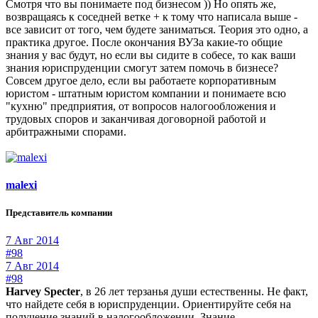
Смотря что вы понимаете под бизнесом )) Но опять же,
возвращаясь к соседней ветке + к тому что написала выше -
все зависит от того, чем будете заниматься. Теория это одно, а
практика другое. После окончания ВУЗа какие-то общие
знания у вас будут, но если вы сидите в собесе, то как ваши
знания юриспруденции смогут затем помочь в бизнесе?
Совсем другое дело, если вы работаете корпоративным
юристом - штатным юристом компании и понимаете всю
"кухню" предприятия, от вопросов налогообложения и
трудовых споров и заканчивая договорной работой и
арбитражными спорами.
malexi
Представитель компании
7 Авг 2014
#98
7 Авг 2014
#98
Harvey Specter
, в 26 лет терзанья души естественны. Не факт,
что найдете себя в юриспруденции. Ориентируйте себя на
получение знаний в налогообложении. Знание