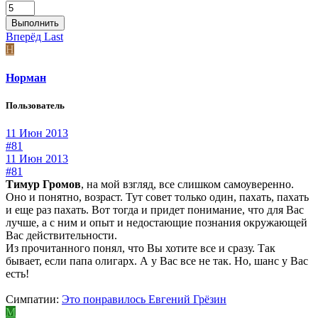
Выполнить
Вперёд
Last
Н
Норман
Пользователь
11 Июн 2013
#81
11 Июн 2013
#81
Тимур Громов
, на мой взгляд, все слишком самоуверенно.
Оно и понятно, возраст. Тут совет только один, пахать, пахать
и еще раз пахать. Вот тогда и придет понимание, что для Вас
лучше, а с ним и опыт и недостающие познания окружающей
Вас действительности.
Из прочитанного понял, что Вы хотите все и сразу. Так
бывает, если папа олигарх. А у Вас все не так. Но, шанс у Вас
есть!
Симпатии:
Это понравилось
Евгений Грёзин
М