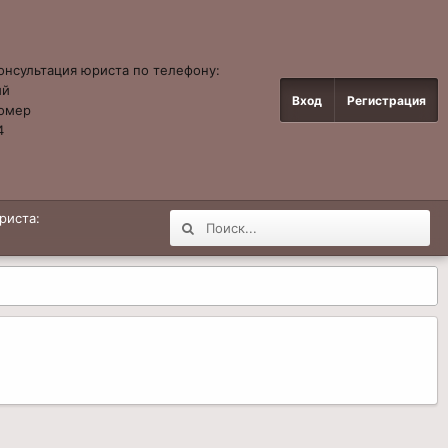
онсультация юриста по телефону:
ый
Вход
Регистрация
омер
4
риста: