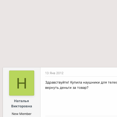
р
н
т
а
е
ч
м
а
ы
л
а
13 Янв 2012
Н
Здравствуйте! Купила наушники для теле
вернуть деньги за товар?
Наталья
Викторовна
New Member