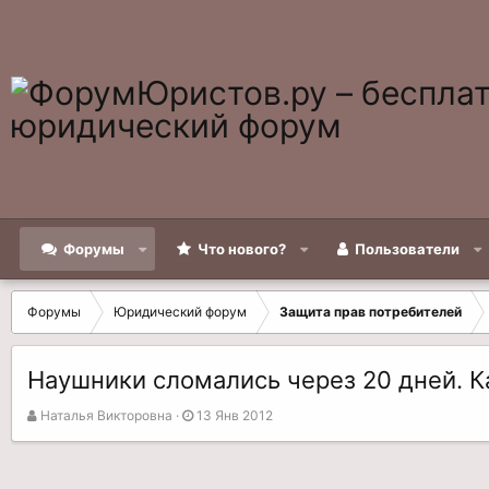
Форумы
Что нового?
Пользователи
Форумы
Юридический форум
Защита прав потребителей
Наушники сломались через 20 дней. К
А
Д
Наталья Викторовна
13 Янв 2012
в
а
т
т
о
а