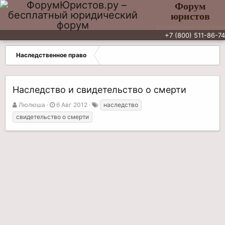
Форум
юристов
Бесплатный юридический форум
+7 (800) 511-86-74
Наследственное право
Наследство и свидетельство о смерти
А
Д
Т
Люлюша
6 Авг 2012
наследство
в
а
е
свидетельство о смерти
т
т
г
о
а
и
р
н
т
а
е
ч
м
а
ы
л
а