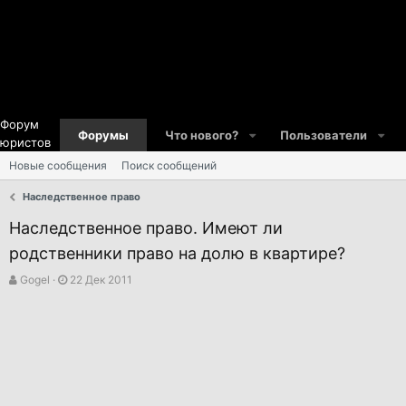
Форум
Форумы
Что нового?
Пользователи
юристов
Новые сообщения
Поиск сообщений
Наследственное право
Наследственное право. Имеют ли
родственники право на долю в квартире?
А
Д
Gogel
22 Дек 2011
в
а
т
т
о
а
р
н
т
а
е
ч
м
а