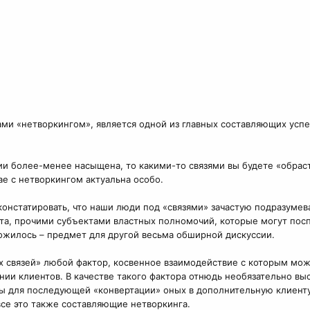
ми «нетворкингом», является одной из главных составляющих усп
и более-менее насыщена, то какими-то связями вы будете «обраст
ае с нетворкингом актуальна особо.
констатировать, что наши люди под «связями» зачастую подразуме
та, прочими субъектами властных полномочий, которые могут посп
ложилось – предмет для другой весьма обширной дискуссии.
х связей» любой фактор, косвенное взаимодействие с которым мож
ении клиентов. В качестве такого фактора отнюдь необязательно в
ы для последующей «конвертации» оных в дополнительную клиенту
се это также составляющие нетворкинга.