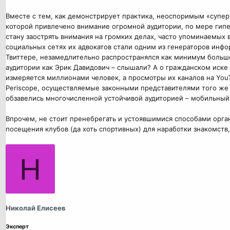
Вместе с тем, как демонстрирует практика, неоспоримым «супер 
которой привлечено внимание огромной аудитории, по мере гип
стану заострять внимания на громких делах, часто упоминаемых в
социальных сетях их адвокатов стали одним из генераторов инф
Твиттере, незамедлительно распространялся как минимум больше
аудитории как Эрик Давидович – слышали? А о гражданском иске
измеряется миллионами человек, а просмотры их каналов на You
Periscope, осуществляемые законными представителями того же 
обзавелись многочисленной устойчивой аудиторией – мобильны
Впрочем, не стоит пренебрегать и устоявшимися способами орга
посещения клубов (да хоть спортивных) для наработки знакомств
Н
Николай Елисеев
Эксперт