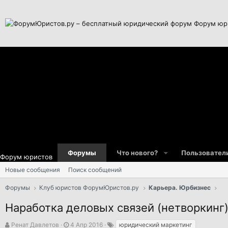
Форум юр
Форумы
Что нового?
Пользовател
Форум юристов
Новые сообщения
Поиск сообщений
Форумы
Клуб юристов ФорумЮристов.ру
Карьера. Юрбизнес
Наработка деловых связей (нетворкинг
А
Д
Т
Ренат Давлетов
4 Апр 2016
юридический маркетинг