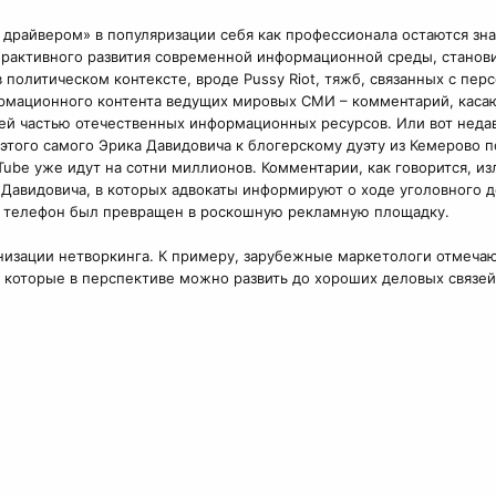
драйвером» в популяризации себя как профессионала остаются зна
ерактивного развития современной информационной среды, станови
 политическом контексте, вроде Pussy Riot, тяжб, связанных с пер
ормационного контента ведущих мировых СМИ – комментарий, касаю
й частью отечественных информационных ресурсов. Или вот недавн
 этого самого Эрика Давидовича к блогерскому дуэту из Кемерово 
Tube уже идут на сотни миллионов. Комментарии, как говорится, 
Давидовича, в которых адвокаты информируют о ходе уголовного д
й телефон был превращен в роскошную рекламную площадку.
низации нетворкинга. К примеру, зарубежные маркетологи отмечают
, которые в перспективе можно развить до хороших деловых связей