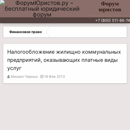
Форум
юристов
Бесплатный юридический форум
+7 (800) 511-86-74
Финансовое право
Налогообложение жилищно коммунальных
предприятий, оказывающих платные виды
услуг
А
Д
Михаил Черных
18 Фев 2013
в
а
т
т
о
а
р
н
т
а
е
ч
м
а
ы
л
а