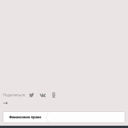
Twitter
VK
Одноклассники
Поделиться:
-->
Финансовое право