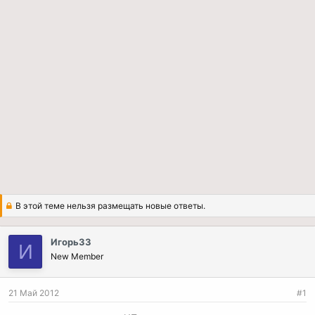
В этой теме нельзя размещать новые ответы.
Игорь33
И
New Member
21 Май 2012
#1