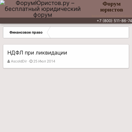
Форум
юристов
Бесплатный юридический форум
+7 (800) 511-86-74
Финансовое право
НДФЛ при ликвидации
А
Д
AscoldDir
25 Июл 2014
в
а
т
т
о
а
р
н
т
а
е
ч
м
а
ы
л
а