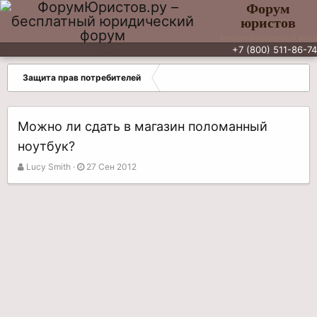
Форум
юристов
Бесплатный юридический форум
+7 (800) 511-86-74
Защита прав потребителей
Можно ли сдать в магазин поломанный
ноутбук?
А
Д
Lucy Smith
27 Сен 2012
в
а
т
т
о
а
р
н
т
а
е
ч
м
а
ы
л
а